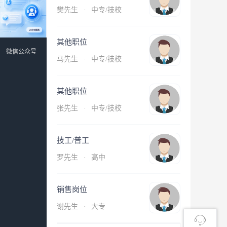
樊先生
·
中专/技校
其他职位
微信公众号
马先生
·
中专/技校
其他职位
张先生
·
中专/技校
技工/普工
罗先生
·
高中
销售岗位
谢先生
·
大专