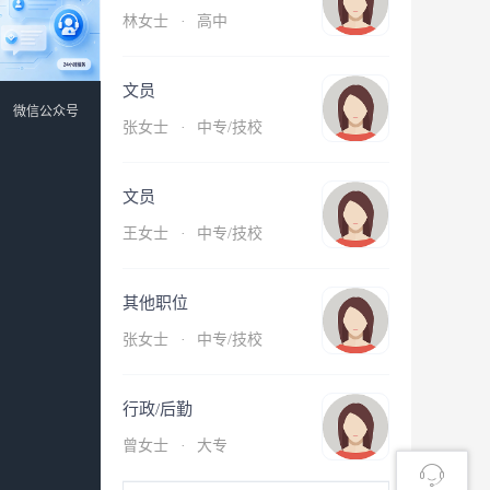
林女士
·
高中
文员
微信公众号
张女士
·
中专/技校
文员
王女士
·
中专/技校
其他职位
张女士
·
中专/技校
行政/后勤
曾女士
·
大专